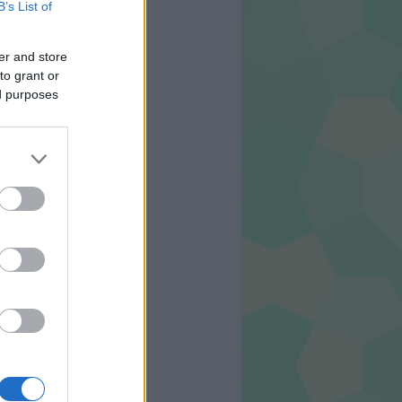
B’s List of
er and store
to grant or
ed purposes