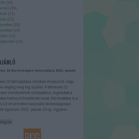
ilis
(
16
)
rcius
(
26
)
ruár
(
21
)
nuár
(
23
)
cember
(
38
)
vember
(
26
)
tóber
(
23
)
eptember
(
22
)
.
AJÁNLÓ
ws 10 biztonságos használata 2032. január
ws 10 támogatása részben megszűnt, vagy
en végleg meg fog szűnni. A Windows 11
 nem mindenkinek szimpatikus, leginkább a
bára halmozó frissítések miatt. Aki továbbra is a
 10-et szeretné használni biztonságosan,
ti egészen 2032. január 13-ig. Ugyanis
.blog.hu