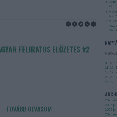
Dűne:
#3
A You
A 202
A sze
magya
Samsu
NAPT
AGYAR FELIRATOS ELŐZETES #2
m
Hét
Ked
4
5
11
12
18
19
25
26
<<
<
ARCH
2026 au
2026 júl
TOVÁBB OLVASOM
2026 jú
2026 má