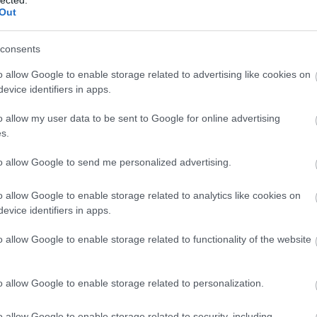
Out
consents
o allow Google to enable storage related to advertising like cookies on
evice identifiers in apps.
o allow my user data to be sent to Google for online advertising
 (RYAN GOSLING, EMILY BLUNT)
s.
INKRONOS ELŐZETES #2
to allow Google to send me personalized advertising.
o allow Google to enable storage related to analytics like cookies on
evice identifiers in apps.
o allow Google to enable storage related to functionality of the website
o allow Google to enable storage related to personalization.
o allow Google to enable storage related to security, including