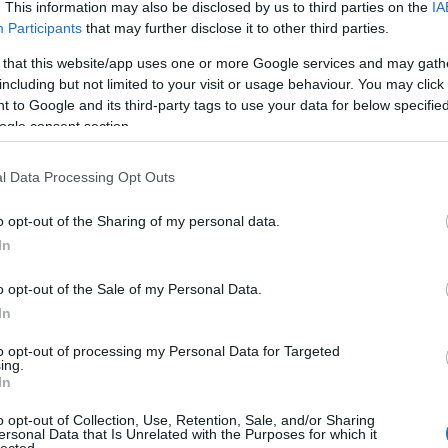
. This information may also be disclosed by us to third parties on the
IA
Participants
that may further disclose it to other third parties.
 that this website/app uses one or more Google services and may gath
including but not limited to your visit or usage behaviour. You may click 
 to Google and its third-party tags to use your data for below specifi
ogle consent section.
ULUS 🌑 MAGYAR FELIRATOS
l Data Processing Opt Outs
 GS
o opt-out of the Sharing of my personal data.
In
o opt-out of the Sale of my Personal Data.
In
to opt-out of processing my Personal Data for Targeted
ing.
In
o opt-out of Collection, Use, Retention, Sale, and/or Sharing
ersonal Data that Is Unrelated with the Purposes for which it
TOVÁBB OLVASOM
lected.