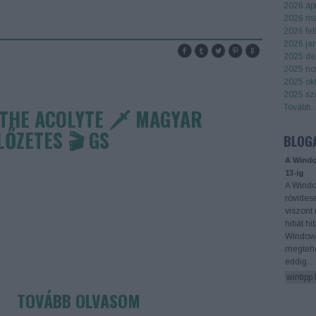
2026 ápr
2026 má
2026 feb
2026 ja
2025 de
2025 no
2025 ok
2025 sz
Tovább
..
THE ACOLYTE 🗡️ MAGYAR
LŐZETES 🎬 GS
BLOG
A Windo
13-ig
A Windo
rövides
viszont
hibát hi
Windows
megtehe
eddig…
wintipp
TOVÁBB OLVASOM