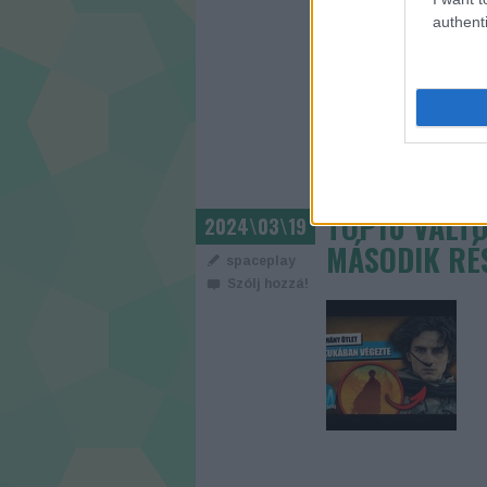
authenti
CÍMKÉK:
FILM
TRAILER
TOP10 VÁLTO
2024\03\19
MÁSODIK RÉ
spaceplay
Szólj hozzá!