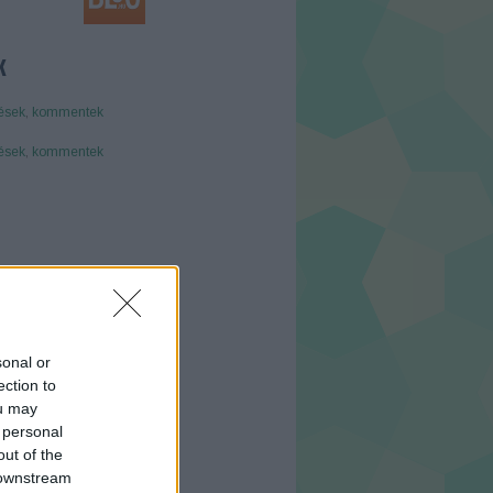
K
ések
,
kommentek
ések
,
kommentek
B
sonal or
ection to
ou may
 personal
out of the
 downstream