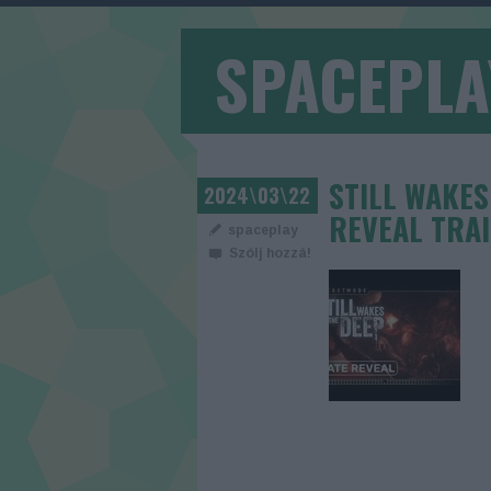
SPACEPLA
STILL WAKES
2024\03\22
REVEAL TRA
spaceplay
Szólj hozzá!