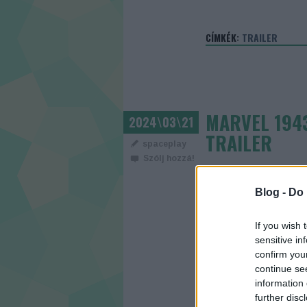
CÍMKÉK:
TRAILER
MARVEL 1943
2024\03\21
TRAILER
spaceplay
Szólj hozzá!
Blog -
Do 
If you wish 
sensitive in
confirm you
continue se
information 
further disc