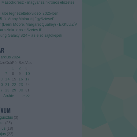
 Második rész - magyar szinkronos előzetes
Tube legnézettebb videói 2025-ben
5-ös Arany Málna-díj "győztesei"
r (Demi Moore, Margaret Qualley) - EXKLUZÍV
r szinkronos előzetes #1
ng Galaxy S24 – az első sajtóképek
ÁR
árcius 2024
Sze
Csü
Pén
Szo
Vas
1
2
3
6
7
8
9
10
13
14
15
16
17
20
21
22
23
24
27
28
29
30
31
Archív
>
>>
ÍVUM
gusztus
(
3
)
ius
(
35
)
nius
(
18
)
jus
(
22
)