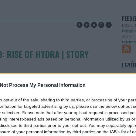
FEEDE
RSS 2.0
bejegyz
Atom
bejegyz
: RISE OF HYDRA | STORY
EGYÉ
Not Process My Personal Information
to opt-out of the sale, sharing to third parties, or processing of your per
formation for targeted advertising by us, please use the below opt-out s
r selection. Please note that after your opt-out request is processed y
eing interest-based ads based on personal information utilized by us or
disclosed to third parties prior to your opt-out. You may separately opt-
TOVÁBB OLVASOM
losure of your personal information by third parties on the IAB’s list of