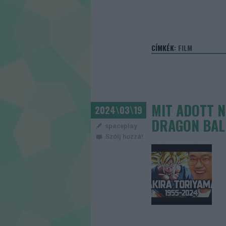
CÍMKÉK:
FILM
MIT ADOTT N
2024\03\19
DRAGON BALL
spaceplay
Szólj hozzá!