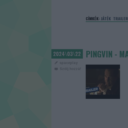
CÍMKÉK:
JÁTÉK
TRAILER
PINGVIN - M
2024\03\22
spaceplay
Szólj hozzá!