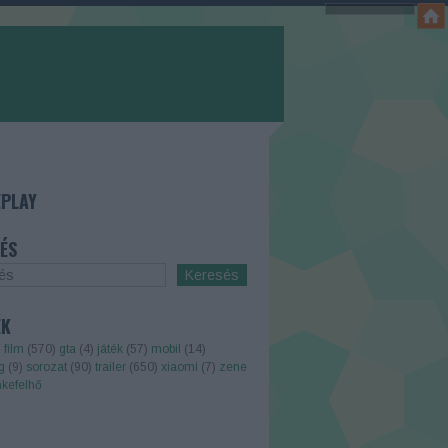
PLAY
ÉS
ÉK
)
film
(
570
)
gta
(
4
)
játék
(
57
)
mobil
(
14
)
g
(
9
)
sorozat
(
90
)
trailer
(
650
)
xiaomi
(
7
)
zene
kefelhő