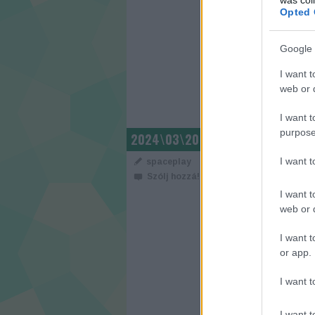
Opted 
Google 
CÍMKÉK:
FILM
TRAILER
I want t
web or d
I want t
A KASZKADŐR
purpose
2024\03\20
- MAGYAR SZ
I want 
spaceplay
Szólj hozzá!
I want t
web or d
I want t
or app.
I want t
I want t