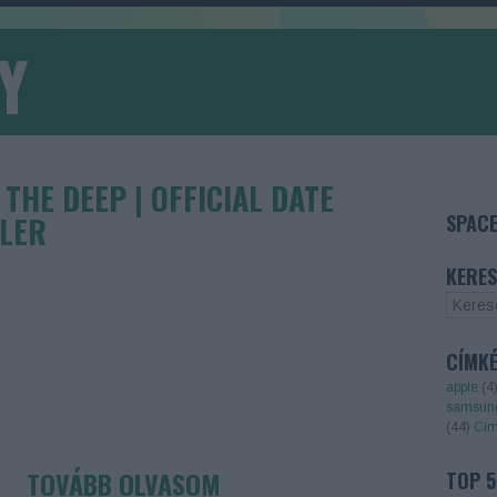
Y
 THE DEEP | OFFICIAL DATE
ILER
SPACE
KERES
CÍMK
apple
(
4
samsun
(
44
)
Cím
TOVÁBB OLVASOM
TOP 5