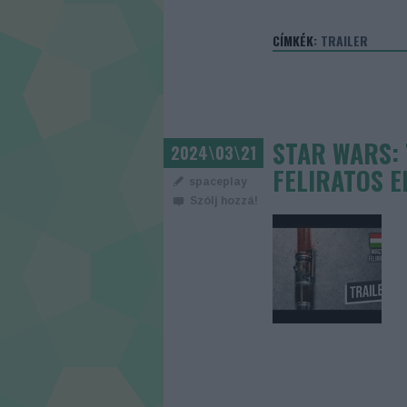
CÍMKÉK:
TRAILER
STAR WARS: 
2024\03\21
FELIRATOS E
spaceplay
Szólj hozzá!