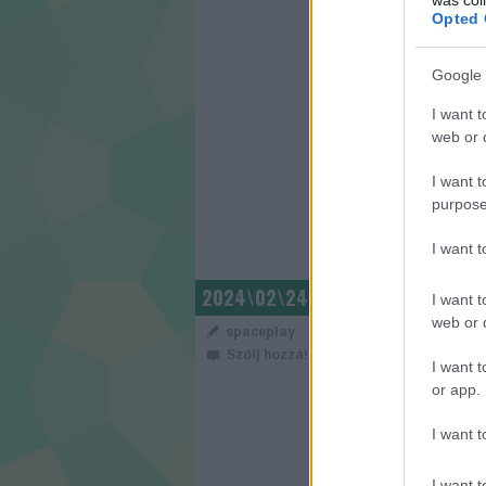
Opted 
Google 
I want t
web or d
CÍMKÉK:
MOBIL
I want t
purpose
I want 
XIAOMI 14 U
2024\02\24
I want t
KAMERA ÖSS
web or d
spaceplay
Szólj hozzá!
I want t
A 
or app.
Kí
ös
I want t
ve
sz
I want t