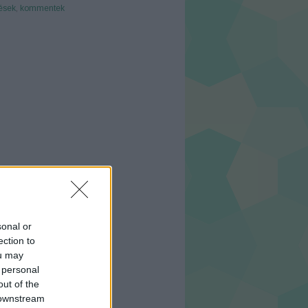
ések
,
kommentek
B
sonal or
ection to
ou may
 personal
out of the
 downstream