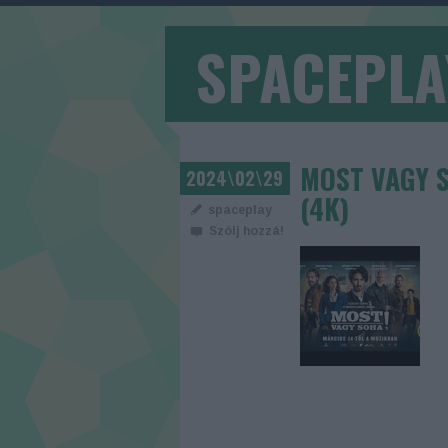
SPACEPLA
MOST VAGY S
2024\02\29
(4K)
spaceplay
Szólj hozzá!