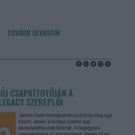
TOVÁBB OLVASOM
ÚJ CSAPATFOTÓJÁN A
LEGACY SZEREPLŐI
James Gunn Instagramon osztotta meg egy
képet, amely a leírása szerint egy
olvasópróba után készült. A bejegyzés
megtekintése az Instagramon James Gunn