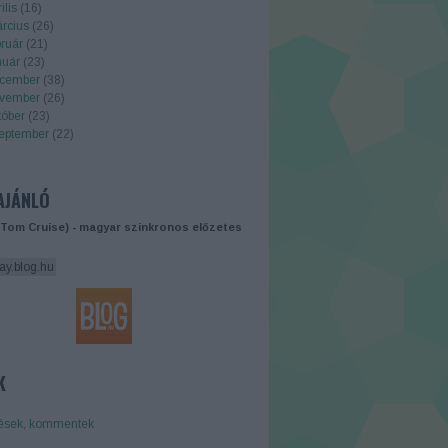
ilis
(
16
)
rcius
(
26
)
ruár
(
21
)
nuár
(
23
)
cember
(
38
)
vember
(
26
)
tóber
(
23
)
eptember
(
22
)
.
AJÁNLÓ
(Tom Cruise) - magyar szinkronos előzetes
ay.blog.hu
K
ések
,
kommentek