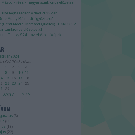
 Második rész - magyar szinkronos előzetes
Tube legnézettebb videói 2025-ben
5-ös Arany Málna-díj "győztesei"
r (Demi Moore, Margaret Qualley) - EXKLUZÍV
r szinkronos előzetes #1
ng Galaxy S24 – az első sajtóképek
ÁR
ebruár 2024
Sze
Csü
Pén
Szo
Vas
1
2
3
4
7
8
9
10
11
14
15
16
17
18
21
22
23
24
25
28
29
Archív
>
>>
ÍVUM
gusztus
(
3
)
ius
(
35
)
nius
(
18
)
jus
(
22
)