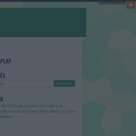
PLAY
ÉS
ÉK
)
film
(
570
)
gta
(
4
)
játék
(
57
)
mobil
(
14
)
g
(
9
)
sorozat
(
90
)
trailer
(
650
)
xiaomi
(
7
)
zene
kefelhő