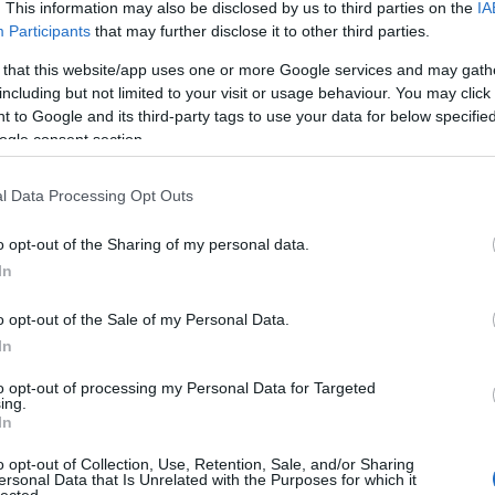
. This information may also be disclosed by us to third parties on the
IA
TOVÁBB OLVASOM
Participants
that may further disclose it to other third parties.
 that this website/app uses one or more Google services and may gath
including but not limited to your visit or usage behaviour. You may click 
 to Google and its third-party tags to use your data for below specifi
ogle consent section.
l Data Processing Opt Outs
o opt-out of the Sharing of my personal data.
2 IS COMING! TAKE A CLOSER
In
UR EXCLUSIVE 360° VIDEO & 5K
o opt-out of the Sale of my Personal Data.
In
to opt-out of processing my Personal Data for Targeted
ing.
In
o opt-out of Collection, Use, Retention, Sale, and/or Sharing
ersonal Data that Is Unrelated with the Purposes for which it
lected.