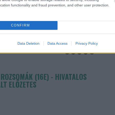
bilokkal.
cation functionality and fraud prevention, and other user protection.
TOVÁBB OLVASOM
CONFIRM
Data Deletion
Data Access
Privacy Policy
XIAOMI
ROZSOMÁK (16E) - HIVATALOS
LT ELŐZETES