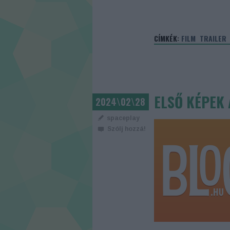
CÍMKÉK:
FILM
TRAILER
ELSŐ KÉPEK
2024\02\28
spaceplay
Szólj hozzá!