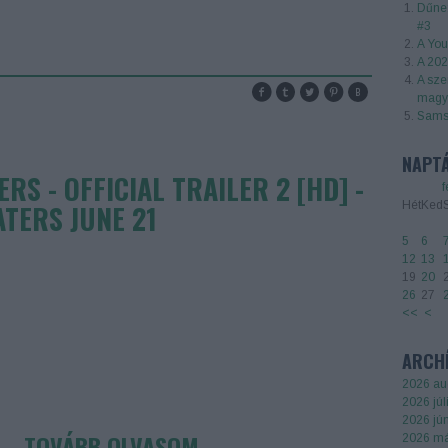
Dűne:
#3
A You
A 202
A sze
magya
Samsu
NAPT
RS - OFFICIAL TRAILER 2 [HD] -
f
ATERS JUNE 21
Hét
Ked
5
6
12
13
19
20
26
27
<<
<
ARCH
2026 au
2026 júl
2026 jú
TOVÁBB OLVASOM
2026 má