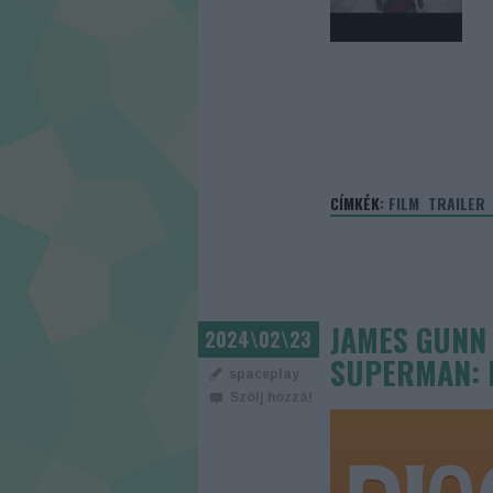
CÍMKÉK:
FILM
TRAILER
JAMES GUNN 
2024\02\23
SUPERMAN: 
spaceplay
Szólj hozzá!