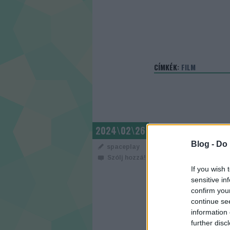
CÍMKÉK:
FILM
HORIZON: AN
2024\02\26
Blog -
Do 
spaceplay
Szólj hozzá!
If you wish 
sensitive in
confirm you
continue se
information 
further disc