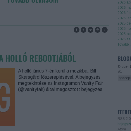
2026 ápr
2026 má
2026 feb
2026 ja
2025 de
2025 no
2025 ok
2025 sz
Tovább
..
 A HOLLÓ REBOOTJÁBÓL
BLOG
Digger 
A holló június 7-én kerül a mozikba, Bill
#1
Skarsgård főszereplésével. A bejegyzés
spacepl
megtekintése az Instagramon Vanity Fair
(@vanityfair) által megosztott bejegyzés
FEEDE
RSS 2.0
bejegyz
Atom