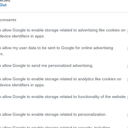
Out
TOVÁBB OLVASOM
consents
o allow Google to enable storage related to advertising like cookies on
evice identifiers in apps.
o allow my user data to be sent to Google for online advertising
s.
to allow Google to send me personalized advertising.
LTRA ÉS IPHONE 15 PRO MAX
o allow Google to enable storage related to analytics like cookies on
ZEHASONLÍTÓ VIDEÓTESZTEK
evice identifiers in apps.
o allow Google to enable storage related to functionality of the website
Xiaomi 14 és 14 Pro globális indulása holnap lesz, de
nában már elérhetőek. Felkerült a netre néhány
szehasonlító videó ahol az iPhone 15 Pro Max volt a
o allow Google to enable storage related to personalization.
télytársa. A videók szerint képstabilizálásban és a
ínek visszaadásában is felveszi a versenyt az Apple
o allow Google to enable storage related to security, including