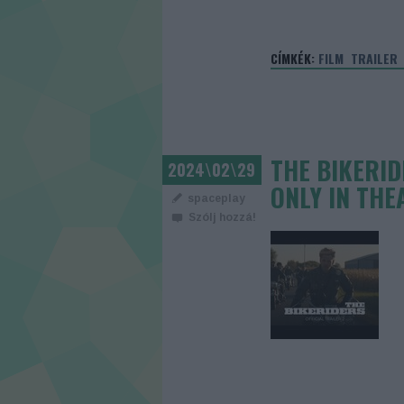
CÍMKÉK:
FILM
TRAILER
THE BIKERIDE
2024\02\29
ONLY IN THE
spaceplay
Szólj hozzá!