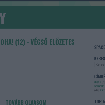
Y
OHA! (12) - VÉGSŐ ELŐZETES
SPACE
KERES
CÍMK
apple
(
4
samsun
(
44
)
Cím
TOVÁBB OLVASOM
TOP 5