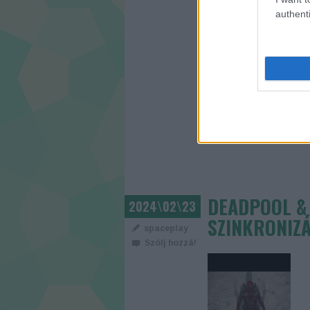
mo
authenti
CÍMKÉK:
MOBIL
APPLE
DEADPOOL & 
2024\02\23
SZINKRONIZÁ
spaceplay
Szólj hozzá!