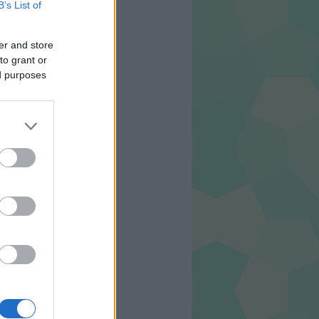
B’s List of
er and store
to grant or
ed purposes